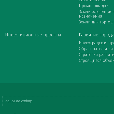
Промплощадки
Земли рекреацио
назначения
Земли для торговл
Инвестиционные проекты
Развитие город
Наукоградская пр
Образовательная
Стратегия развит
Строящиеся объе
Форма