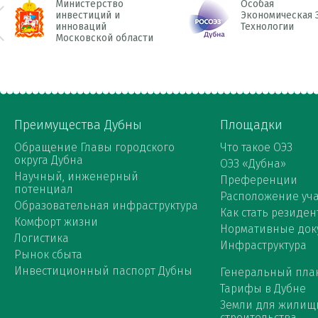
Министерство
Особая
инвестиций и
Экономическая 
инноваций
Технологии
 Prev
Московской области
Преимущества Дубны
Площадки
Обращение Главы городского
Что такое ОЭЗ
округа Дубна
ОЭЗ «Дубна»
Научный, инженерный
Преференции
потенциал
Расположение уча
Образовательная инфраструктура
Как стать резиден
Комфорт жизни
Нормативные док
Логистика
Инфраструктура
Рынок сбыта
Инвестиционный паспорт Дубны
Генеральный пла
Тарифы в Дубне
Земли для жилищ
строительства