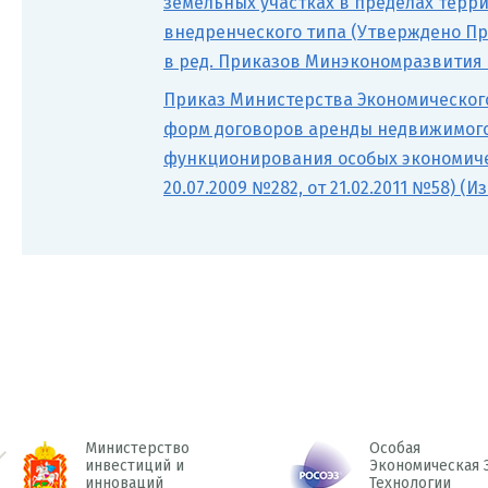
земельных участках в пределах терр
внедренческого типа (Утверждено При
в ред. Приказов Минэкономразвития Ро
Приказ Министерства Экономическог
форм договоров аренды недвижимого
функционирования особых экономичес
20.07.2009 №282, от 21.02.2011 №58) (
Министерство
Особая
инвестиций и
Экономическая 
инноваций
Технологии
 Prev