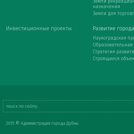
Земли рекреацио
назначения
Земли для торговл
Инвестиционные проекты
Развитие город
Наукоградская пр
Образовательная
Стратегия развит
Строящиеся объе
Форма
©
2015
Администрация города Дубны