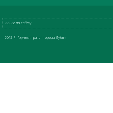
Форма
©
2015
Администрация города Дубны
поиска