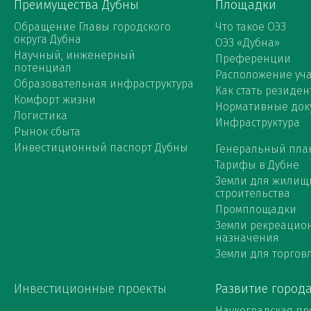
Преимущества Дубны
Площадки
Обращение Главы городского
Что такое ОЭЗ
округа Дубна
ОЭЗ «Дубна»
Научный, инженерный
Преференции
потенциал
Расположение уча
Образовательная инфраструктура
Как стать резиден
Комфорт жизни
Нормативные док
Логистика
Инфраструктура
Рынок сбыта
Инвестиционный паспорт Дубны
Генеральный пла
Тарифы в Дубне
Земли для жилищ
строительства
Промплощадки
Земли рекреацио
назначения
Земли для торговл
Инвестиционные проекты
Развитие город
Наукоградская пр