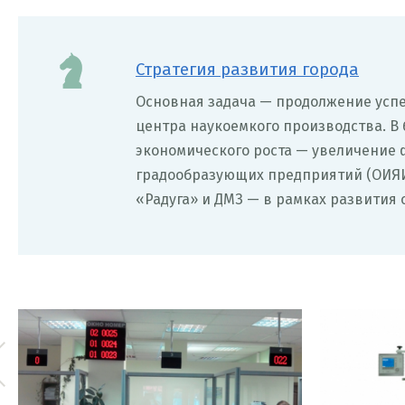
Стратегия развития города
Основная задача — продолжение успе
центра наукоемкого производства. В
экономического роста — увеличение
градообразующих предприятий (ОИЯИ
«Радуга» и ДМЗ — в рамках развития 
 Prev