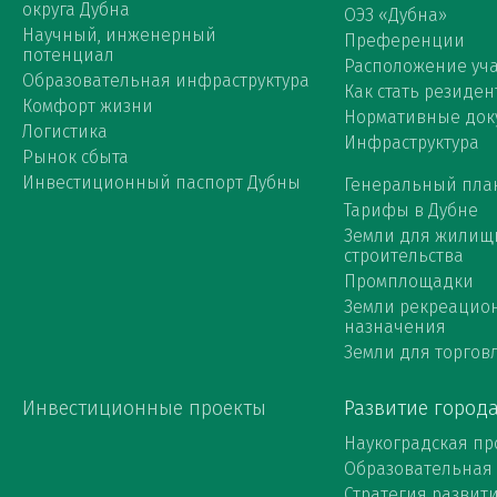
округа Дубна
ОЭЗ «Дубна»
Научный, инженерный
Преференции
потенциал
Расположение уча
Образовательная инфраструктура
Как стать резиден
Комфорт жизни
Нормативные док
Логистика
Инфраструктура
Рынок сбыта
Инвестиционный паспорт Дубны
Генеральный пла
Тарифы в Дубне
Земли для жилищ
строительства
Промплощадки
Земли рекреацио
назначения
Земли для торговл
Инвестиционные проекты
Развитие город
Наукоградская пр
Образовательная
Стратегия развит