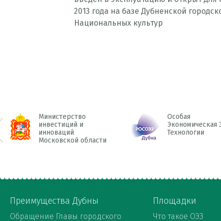
2013 года на базе Дубненской городс
Национальных культур
Министерство
Особая
инвестиций и
Экономическая 
инноваций
Технологии
 Prev
Московской области
Преимущества Дубны
Площадки
Обращение Главы городского
Что такое ОЭЗ