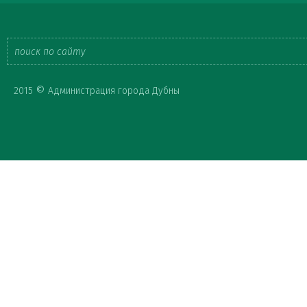
Форма
©
2015
Администрация города Дубны
поиска