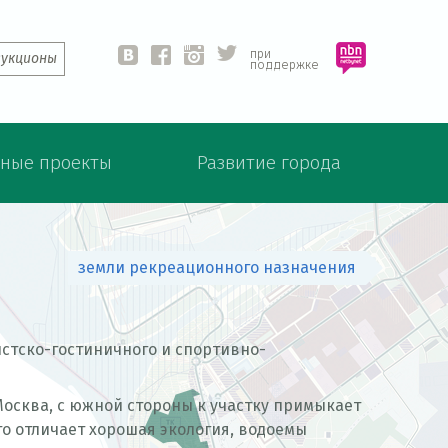
при
аукционы
vk
fb
ins
twit
поддержке
ные проекты
Развитие города
земли рекреационного назначения
в
истско-гостиничного и спортивно-
ы
Москва, с южной стороны к участку примыкает
з
о отличает хорошая экология, водоемы