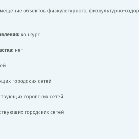
мещение объектов физкультурного, физкультурно-оздор
авления:
конкурс
стка:
нет
тей
ющих городских сетей
ствующих городских сетей
ствующих городских сетей