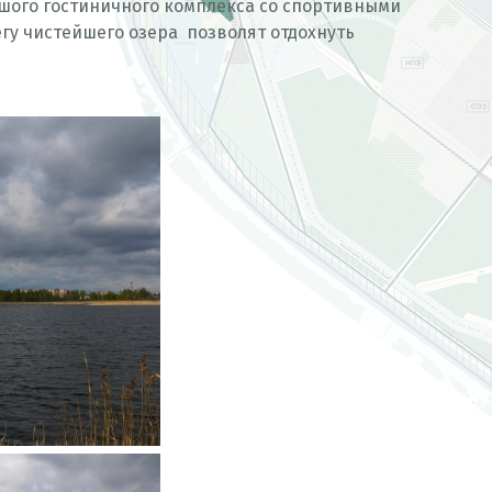
ьшого гостиничного комплекса со спортивными
егу чистейшего озера позволят отдохнуть
д
е
с
ь