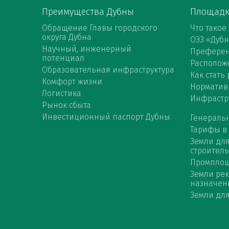
Преимущества Дубны
Площад
Обращение Главы городского
Что такое
округа Дубна
ОЭЗ «Дуб
Научный, инженерный
Префере
потенциал
Расположе
Образовательная инфраструктура
Как стать
Комфорт жизни
Норматив
Логистика
Инфрастр
Рынок сбыта
Инвестиционный паспорт Дубны
Генераль
Тарифы в
Земли дл
строитель
Промпло
Земли ре
назначен
Земли для