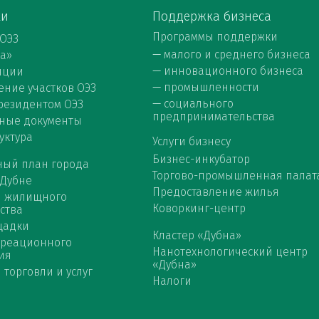
ки
Поддержка бизнеса
Программы поддержки
 ОЭЗ
—
малого и среднего бизнеса
на»
—
инновационного бизнеса
нции
—
промышленности
ние участков ОЭЗ
—
социального
 резидентом ОЭЗ
предпринимательства
ные документы
уктура
Услуги бизнесу
Бизнес-инкубатор
ный план города
Торгово-промышленная палат
 Дубне
Предоставление жилья
я жилищного
Коворкинг-центр
ства
щадки
Кластер «Дубна»
креационного
Нанотехнологический центр
ия
«Дубна»
 торговли и услуг
Налоги