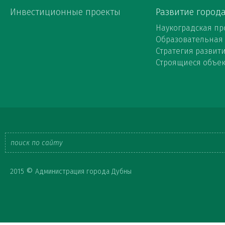
Инвестиционные проекты
Развитие город
Наукоградская пр
Образовательная
Стратегия развит
Строящиеся объе
Форма
©
2015
Администрация города Дубны
поиска