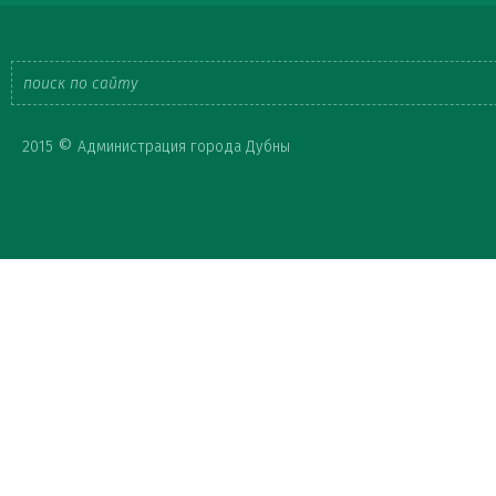
Форма
©
2015
Администрация города Дубны
поиска