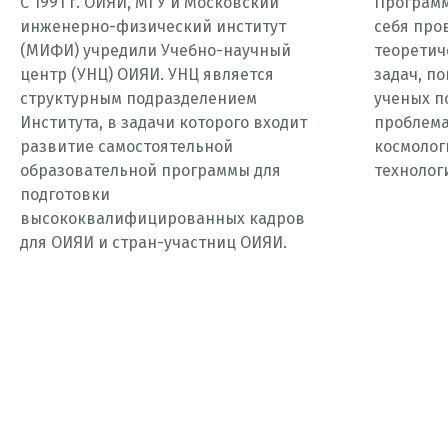
С 1991 г. ОИЯИ, МГУ и Московский
Программ
инженерно-физический институт
себя про
(МИФИ) учредили Учебно-научный
теоретич
центр (УНЦ) ОИЯИ. УНЦ является
задач, п
структурным подразделением
ученых п
Института, в задачи которого входит
проблема
развитие самостоятельной
космолог
образовательной программы для
технологи
подготовки
высококвалифицированных кадров
для ОИЯИ и стран-участниц ОИЯИ.