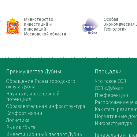
Министерство
Особая
инвестиций и
Экономическая 
инноваций
Технологии
 Prev
Московской области
Преимущества Дубны
Площадки
Обращение Главы городского
Что такое ОЭЗ
округа Дубна
ОЭЗ «Дубна»
Научный, инженерный
Преференции
потенциал
Расположение уча
Образовательная инфраструктура
Как стать резиден
Комфорт жизни
Нормативные док
Логистика
Инфраструктура
Рынок сбыта
Инвестиционный паспорт Дубны
Генеральный пла