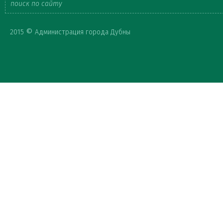
Форма
©
2015
Администрация города Дубны
поиска