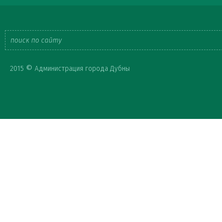
Форма
©
2015
Администрация города Дубны
поиска